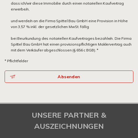
dass ich/wir diese Immobilie durch einen notariellen Kaufvertrag
erwerbe/n,
und werde/n an die Firma Spittel Bau GmbH eine Provision in Höhe
von 3,57 % inkl. der gesetzlichen MwSt. fällig
bei Beurkundung des notariellen Kaufvertrages bezahle/n. Die Firma
Spittel Bau GmbH hat einen provisionspflichtigen Maklervertrag auch
mit dem Verkäufer abgeschlossen (§ 656 c BGB). *
* Pflichtfelder
Absenden
UNSERE PARTNER &
AUSZEICHNUNGEN