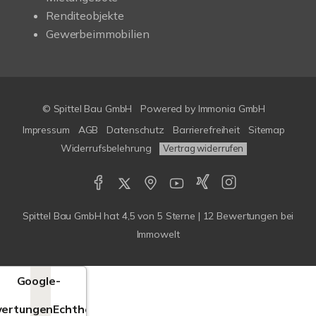
Renditeobjekte
Gewerbeimmobilien
© Spittel Bau GmbH
Powered by
Immonia GmbH
Impressum
AGB
Datenschutz
Barrierefreiheit
Sitemap
Widerrufsbelehrung
Vertrag widerrufen
Spittel Bau GmbH
hat
4,5
von
5
Sterne |
12
Bewertungen bei
Immowelt
Google-
ertungen
Echtheit