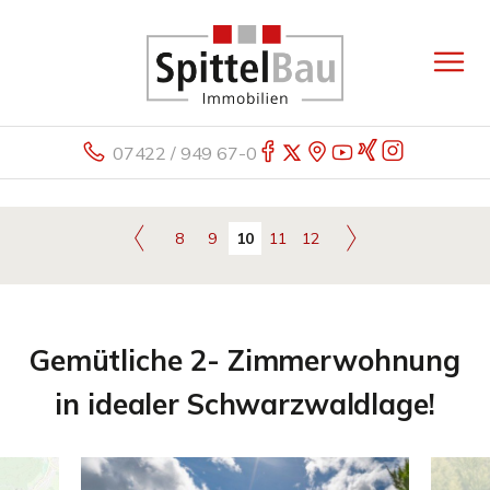
07422 / 949 67-0
8
9
10
11
12
Gemütliche 2- Zimmerwohnung
in idealer Schwarzwaldlage!