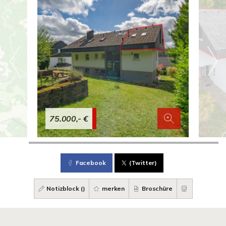
75.000,- €
Facebook
(Twitter)
Notizblock (
)
merken
Broschüre