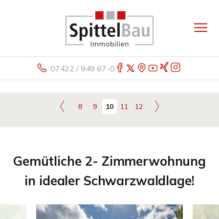
07422 / 949 67-0
8
9
10
11
12
Gemütliche 2- Zimmerwohnung
in idealer Schwarzwaldlage!