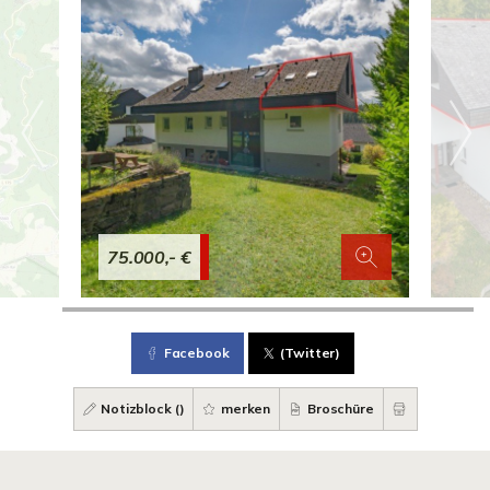
75.000,- €
Facebook
(Twitter)
Notizblock (
)
merken
Broschüre