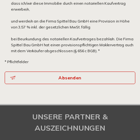
dass ich/wir diese Immobilie durch einen notariellen Kaufvertrag
erwerbe/n,
und werde/n an die Firma Spittel Bau GmbH eine Provision in Höhe
von 3,57 % inkl. der gesetzlichen MwSt. fällig
bei Beurkundung des notariellen Kaufvertrages bezahle/n. Die Firma
Spittel Bau GmbH hat einen provisionspflichtigen Maklervertrag auch
mit dem Verkäufer abgeschlossen (§ 656 c BGB). *
* Pflichtfelder
Absenden
UNSERE PARTNER &
AUSZEICHNUNGEN