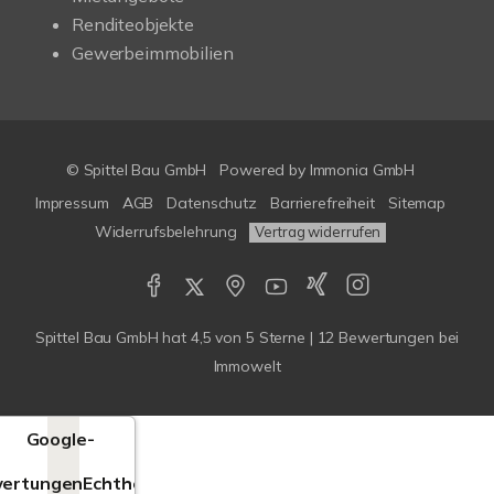
Renditeobjekte
Gewerbeimmobilien
© Spittel Bau GmbH
Powered by
Immonia GmbH
Impressum
AGB
Datenschutz
Barrierefreiheit
Sitemap
Widerrufsbelehrung
Vertrag widerrufen
Spittel Bau GmbH
hat
4,5
von
5
Sterne |
12
Bewertungen bei
Immowelt
Google-
ertungen
Echtheit