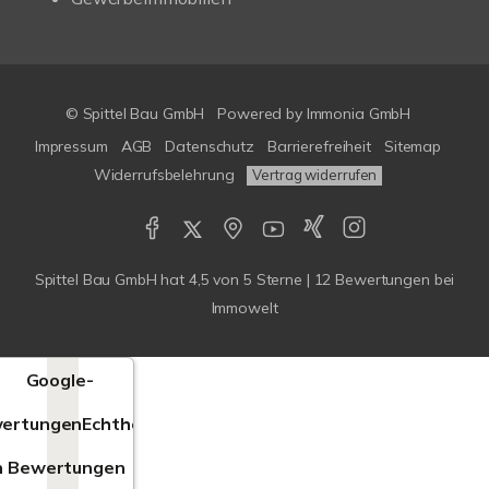
© Spittel Bau GmbH
Powered by
Immonia GmbH
Impressum
AGB
Datenschutz
Barrierefreiheit
Sitemap
Widerrufsbelehrung
Vertrag widerrufen
Spittel Bau GmbH
hat
4,5
von
5
Sterne |
12
Bewertungen bei
Immowelt
Google-
ertungen
Echtheit
n Bewertungen