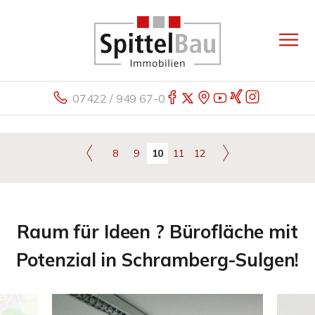
07422 / 949 67-0
8
9
10
11
12
Raum für Ideen ? Bürofläche mit
Potenzial in Schramberg-Sulgen!