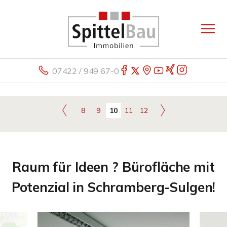
07422 / 949 67-0
8
9
10
11
12
Raum für Ideen ? Bürofläche mit
Potenzial in Schramberg-Sulgen!