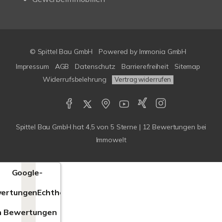
© Spittel Bau GmbH
Powered by
Immonia GmbH
Impressum
AGB
Datenschutz
Barrierefreiheit
Sitemap
Widerrufsbelehrung
Vertrag widerrufen
Spittel Bau GmbH
hat
4,5
von
5
Sterne |
12
Bewertungen bei
Immowelt
Google-
ertungen
Echtheit
n Bewertungen