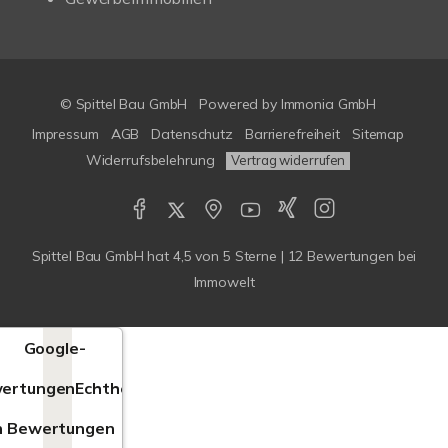
© Spittel Bau GmbH
Powered by
Immonia GmbH
Impressum
AGB
Datenschutz
Barrierefreiheit
Sitemap
Widerrufsbelehrung
Vertrag widerrufen
Spittel Bau GmbH
hat
4,5
von
5
Sterne |
12
Bewertungen bei
Immowelt
Google-
ertungen
Echtheit
n Bewertungen