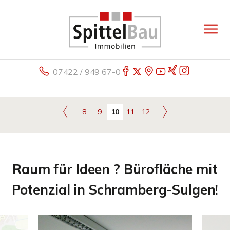
07422 / 949 67-0
8
9
10
11
12
Raum für Ideen ? Bürofläche mit
Potenzial in Schramberg-Sulgen!