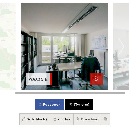
700,15 €
Facebook
(Twitter)
Notizblock (
)
merken
Broschüre