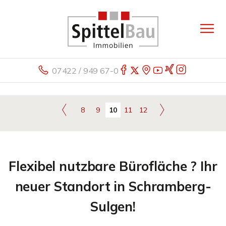
07422 / 949 67-0
8
9
10
11
12
Flexibel nutzbare Bürofläche ? Ihr
neuer Standort in Schramberg-
Sulgen!