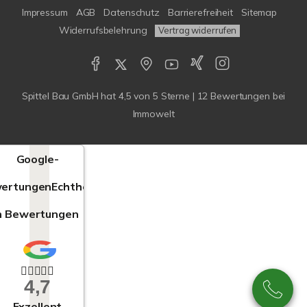
Impressum
AGB
Datenschutz
Barrierefreiheit
Sitemap
Widerrufsbelehrung
Vertrag widerrufen
Spittel Bau GmbH
hat
4,5
von
5
Sterne |
12
Bewertungen bei
Immowelt
Google-
ertungen
Echtheit
n Bewertungen
4,7
Exzellent