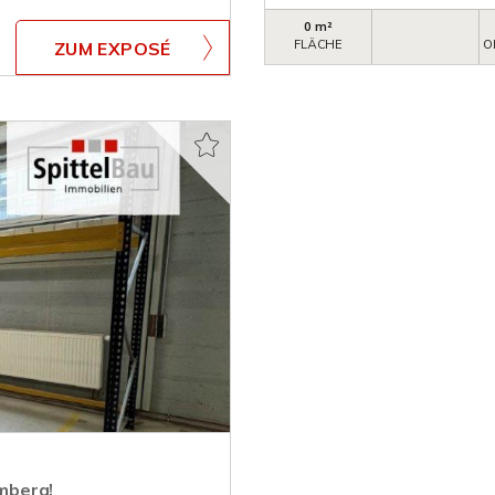
0 m²
FLÄCHE
O
ZUM EXPOSÉ
mberg!