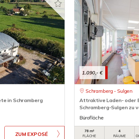
1.090,- €
Schramberg - Sulgen
ete in Schramberg
Attraktive Laden- oder B
Schramberg-Sulgen zu v
Bürofläche
78 m²
4
ZUM EXPOSÉ
FLÄCHE
RÄUME
O