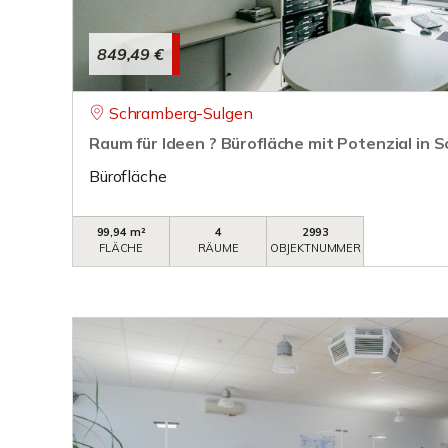
849,49 €
Schramberg-Sulgen
Raum für Ideen ? Bürofläche mit Potenzial in
Bürofläche
99,94 m²
4
2993
FLÄCHE
RÄUME
OBJEKTNUMMER