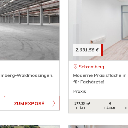
2.631,58 €
Schramberg
ramberg-Waldmössingen.
Moderne Praxisfläche in
für Fachärzte!
Praxis
ZUM EXPOSÉ
177,33 m²
6
FLÄCHE
RÄUME
O