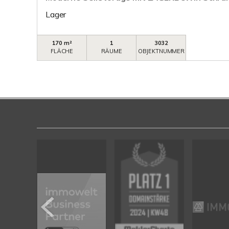
Lager
170 m²
1
3032
FLÄCHE
RÄUME
OBJEKTNUMMER