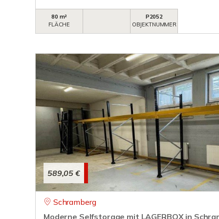
80 m²
P2052
FLÄCHE
OBJEKTNUMMER
589,05 €
Schramberg
Moderne Selfstorage mit LAGERBOX in Schra