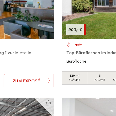
900,- €
Hardt
g ? zur Miete in
Top-Büroflächen im Indus
Bürofläche
120 m²
3
FLÄCHE
RÄUME
O
ZUM EXPOSÉ