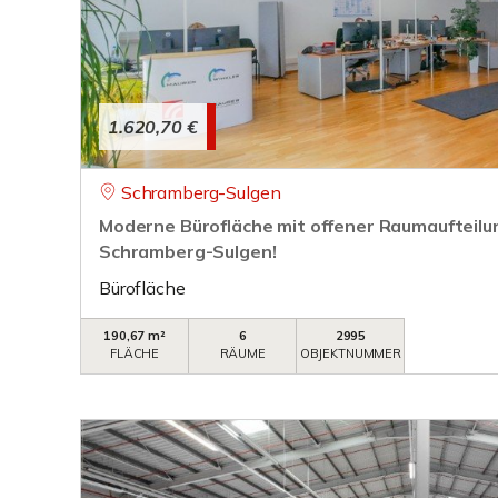
1.620,70 €
Schramberg-Sulgen
Moderne Bürofläche mit offener Raumaufteilun
Schramberg-Sulgen!
Bürofläche
190,67 m²
6
2995
FLÄCHE
RÄUME
OBJEKTNUMMER