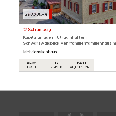
298.000,- €
Schramberg
Kapitalanlage mit traumhaftem
Schwarzwaldblick!Mehrfamilienfamilienhaus mi
Mehrfamilienhaus
232 m²
11
P2034
FLÄCHE
ZIMMER
OBJEKTNUMMER