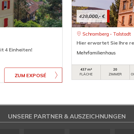
428.000,- €
Schramberg - Talstadt
Hier erwartet Sie Ihre r
t 4 Einheiten!
Mehrfamilienhaus
437 m²
20
FLÄCHE
ZIMMER
O
ZUM EXPOSÉ
UNSERE PARTNER & AUSZEICHNUNGEN