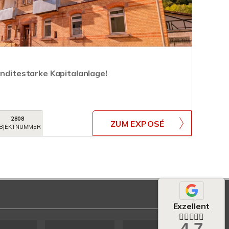
enditestarke Kapitalanlage!
2808
ZUM EXPOSÉ
BJEKTNUMMER
Exzellent
4,7