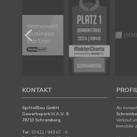
KONTAKT
PROFI
SpittelBau GmbH
Als kompe
Gewerbepark H.A.U. 8
Schramb
78713 Schramberg
Verkauf un
Immobilie z
Tel.:
07422 / 949 67 - 0