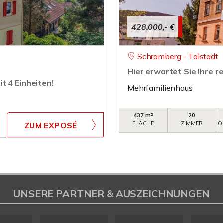
428.000,- €
Schramberg - Talstadt
Hier erwartet Sie Ihre r
t 4 Einheiten!
Mehrfamilienhaus
437 m²
20
FLÄCHE
ZIMMER
O
ZUM EXPOSÉ
UNSERE PARTNER & AUSZEICHNUNGEN