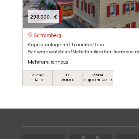
298.000,- €
Schramberg
Kapitalanlage mit traumhaftem
Schwarzwaldblick!Mehrfamilienfamilienhaus mi
Mehrfamilienhaus
232 m²
11
P2034
FLÄCHE
ZIMMER
OBJEKTNUMMER