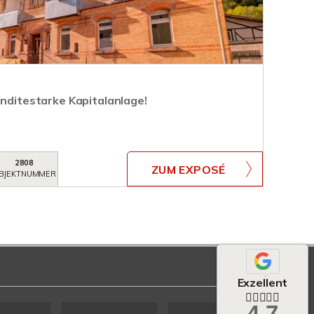
enditestarke Kapitalanlage!
2808
ZUM EXPOSÉ
BJEKTNUMMER
Exzellent
4,7