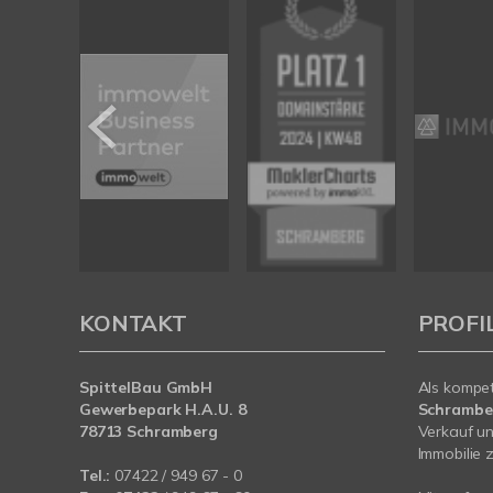
KONTAKT
PROFI
SpittelBau GmbH
Als kompe
Gewerbepark H.A.U. 8
Schramb
78713 Schramberg
Verkauf un
Immobilie z
Tel.:
07422 / 949 67 - 0