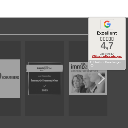
Exzellent
4,7
Basierend auf
29 Google-Bewertungen
Echtheit von Bewertungen