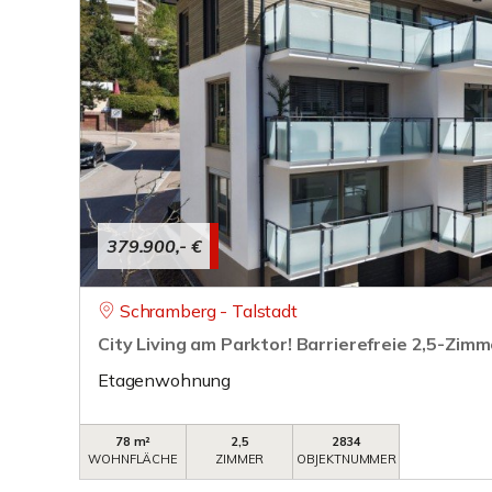
379.900,- €
Schramberg - Talstadt
City Living am Parktor! Barrierefreie 2,5-Zi
Etagenwohnung
78 m²
2,5
2834
WOHNFLÄCHE
ZIMMER
OBJEKTNUMMER