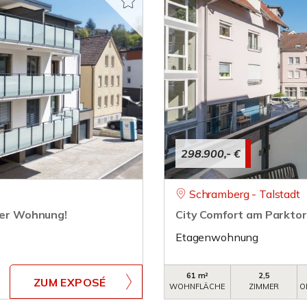
298.900,- €
Schramberg - Talstadt
mmer Wohnung!
City Comfort am Parktor
Etagenwohnung
61 m²
2,5
ZUM EXPOSÉ
WOHNFLÄCHE
ZIMMER
O