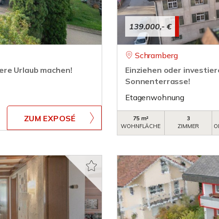
139.000,- €
Schramberg
ere Urlaub machen!
Einziehen oder investie
Sonnenterrasse!
Etagenwohnung
ZUM EXPOSÉ
75 m²
3
WOHNFLÄCHE
ZIMMER
O