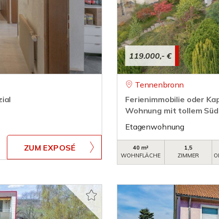
119.000,- €
Tennenbronn
ial
Ferienimmobilie oder Ka
Wohnung mit tollem Süd
Etagenwohnung
ZUM EXPOSÉ
40 m²
1,5
WOHNFLÄCHE
ZIMMER
O