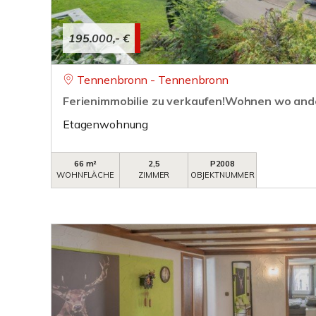
195.000,- €
Tennenbronn - Tennenbronn
Ferienimmobilie zu verkaufen!Wohnen wo and
Etagenwohnung
66 m²
2,5
P2008
WOHNFLÄCHE
ZIMMER
OBJEKTNUMMER