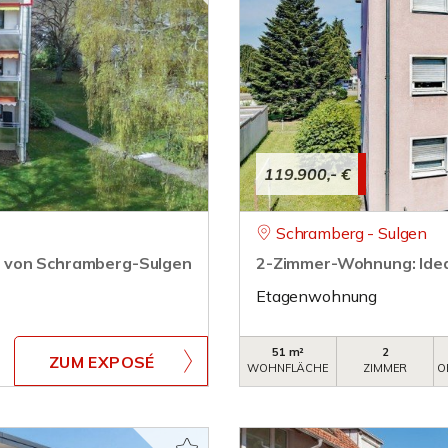
119.900,- €
Schramberg - Sulgen
e von Schramberg-Sulgen
2-Zimmer-Wohnung: Ideal
Etagenwohnung
51 m²
2
ZUM EXPOSÉ
WOHNFLÄCHE
ZIMMER
O