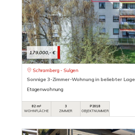
179.000,- €
Schramberg - Sulgen
Sonnige 3-Zimmer-Wohnung in beliebter Lag
Etagenwohnung
82 m²
3
P2018
WOHNFLÄCHE
ZIMMER
OBJEKTNUMMER