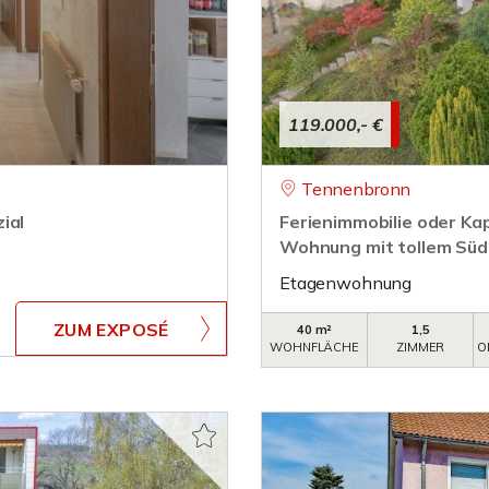
119.000,- €
Tennenbronn
ial
Ferienimmobilie oder Ka
Wohnung mit tollem Süd
Etagenwohnung
ZUM EXPOSÉ
40 m²
1,5
WOHNFLÄCHE
ZIMMER
O