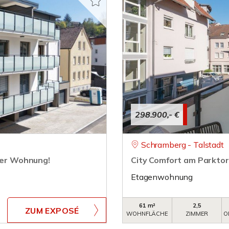
298.900,- €
Schramberg - Talstadt
mmer Wohnung!
City Comfort am Parktor
Etagenwohnung
61 m²
2,5
ZUM EXPOSÉ
WOHNFLÄCHE
ZIMMER
O