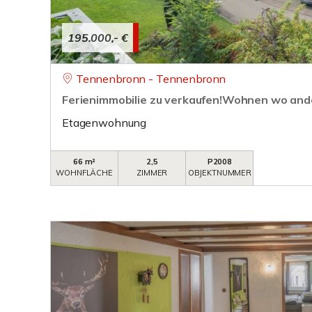
195.000,- €
Tennenbronn - Tennenbronn
Ferienimmobilie zu verkaufen!Wohnen wo and
Etagenwohnung
66 m²
2,5
P2008
WOHNFLÄCHE
ZIMMER
OBJEKTNUMMER