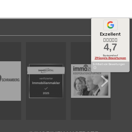
Exzellent
4,7
Basierend auf
29 Google-Bewertungen
Echtheit von Bewertungen