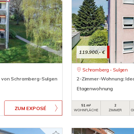
119.900,- €
Schramberg - Sulgen
e von Schramberg-Sulgen
2-Zimmer-Wohnung: Ideal
Etagenwohnung
51 m²
2
ZUM EXPOSÉ
WOHNFLÄCHE
ZIMMER
O