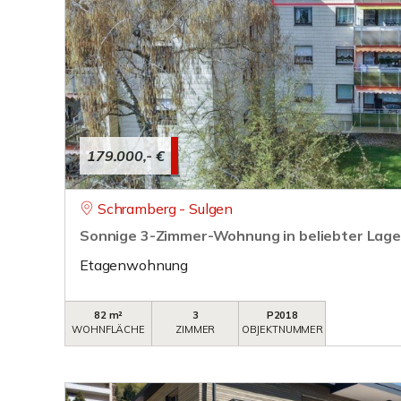
179.000,- €
Schramberg - Sulgen
Sonnige 3-Zimmer-Wohnung in beliebter Lag
Etagenwohnung
82 m²
3
P2018
WOHNFLÄCHE
ZIMMER
OBJEKTNUMMER