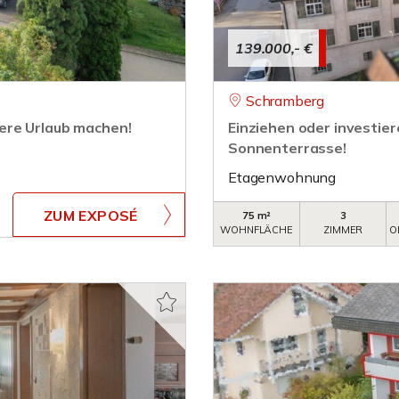
139.000,- €
Schramberg
ere Urlaub machen!
Einziehen oder investie
Sonnenterrasse!
Etagenwohnung
ZUM EXPOSÉ
75 m²
3
WOHNFLÄCHE
ZIMMER
O