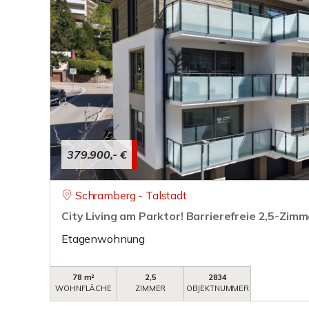
379.900,- €
Schramberg - Talstadt
City Living am Parktor! Barrierefreie 2,5-Zi
Etagenwohnung
78 m²
2,5
2834
WOHNFLÄCHE
ZIMMER
OBJEKTNUMMER