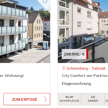
298.900,- €
Schramberg - Talstadt
mmer Wohnung!
City Comfort am Parktor
Etagenwohnung
61 m²
2,5
ZUM EXPOSÉ
WOHNFLÄCHE
ZIMMER
O