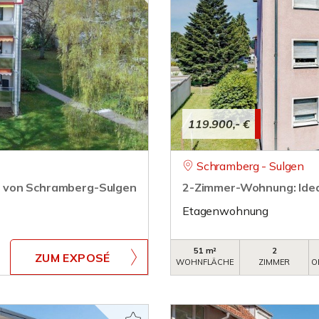
119.900,- €
Schramberg - Sulgen
e von Schramberg-Sulgen
2-Zimmer-Wohnung: Ideal
Etagenwohnung
51 m²
2
ZUM EXPOSÉ
WOHNFLÄCHE
ZIMMER
O