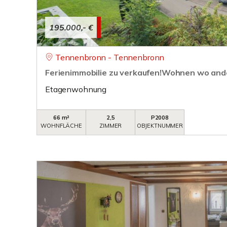
195.000,- €
Tennenbronn - Tennenbronn
Ferienimmobilie zu verkaufen!Wohnen wo and
Etagenwohnung
66 m²
2,5
P2008
WOHNFLÄCHE
ZIMMER
OBJEKTNUMMER