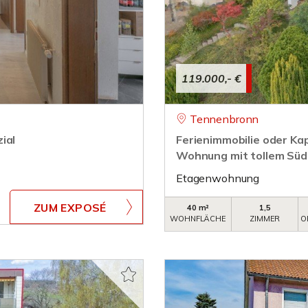
119.000,- €
Tennenbronn
ial
Ferienimmobilie oder Ka
Wohnung mit tollem Süd
Etagenwohnung
ZUM EXPOSÉ
40 m²
1,5
WOHNFLÄCHE
ZIMMER
O