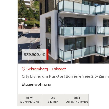
379.900,- €
Schramberg - Talstadt
City Living am Parktor! Barrierefreie 2,5-Zi
Etagenwohnung
78 m²
2,5
2834
WOHNFLÄCHE
ZIMMER
OBJEKTNUMMER