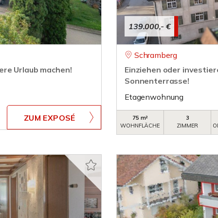
139.000,- €
Schramberg
ere Urlaub machen!
Einziehen oder investie
Sonnenterrasse!
Etagenwohnung
ZUM EXPOSÉ
75 m²
3
WOHNFLÄCHE
ZIMMER
O