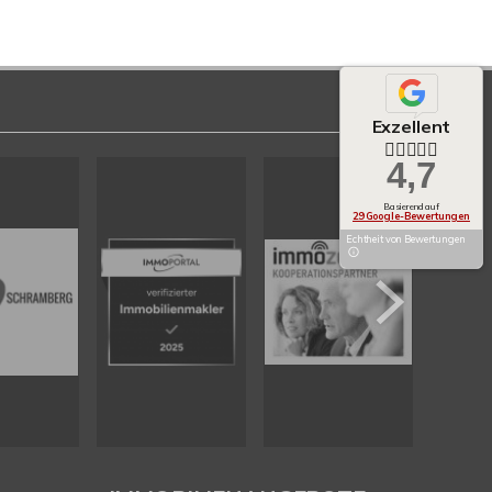
Exzellent
4,7
Basierend auf
29 Google-Bewertungen
Echtheit von Bewertungen