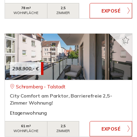
78 m²
2,5
WOHNFLÄCHE
ZIMMER
298.900,- €
Schramberg - Talstadt
City Comfort am Parktor, Barrierefreie 2,5-
Zimmer Wohnung!
Etagenwohnung
61 m²
2,5
WOHNFLÄCHE
ZIMMER