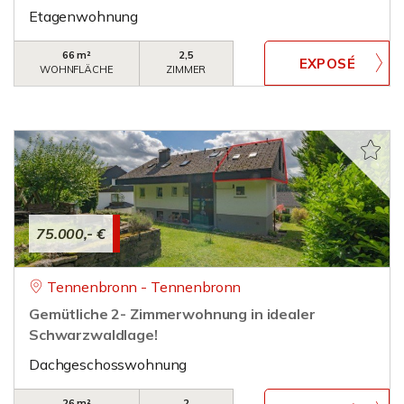
Etagenwohnung
66 m²
2,5
WOHNFLÄCHE
ZIMMER
75.000,- €
Tennenbronn - Tennenbronn
Gemütliche 2- Zimmerwohnung in idealer
Schwarzwaldlage!
Dachgeschosswohnung
26 m²
2