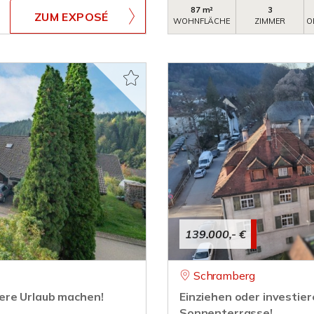
87 m²
3
ZUM EXPOSÉ
WOHNFLÄCHE
ZIMMER
O
139.000,- €
Schramberg
ere Urlaub machen!
Einziehen oder investie
Sonnenterrasse!