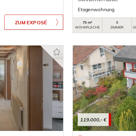
Etagenwohnung
ZUM EXPOSÉ
75 m²
3
WOHNFLÄCHE
ZIMMER
O
119.000,- €