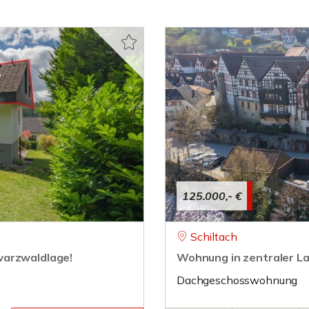
125.000,- €
Schiltach
warzwaldlage!
Wohnung in zentraler La
Dachgeschosswohnung