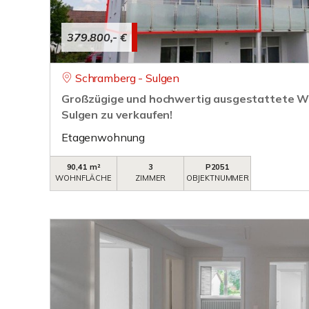
379.800,- €
Schramberg - Sulgen
Großzügige und hochwertig ausgestattete W
Sulgen zu verkaufen!
Etagenwohnung
90,41 m²
3
P2051
WOHNFLÄCHE
ZIMMER
OBJEKTNUMMER