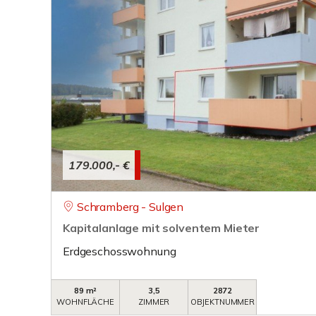
179.000,- €
Schramberg - Sulgen
Kapitalanlage mit solventem Mieter
Erdgeschosswohnung
89 m²
3,5
2872
WOHNFLÄCHE
ZIMMER
OBJEKTNUMMER