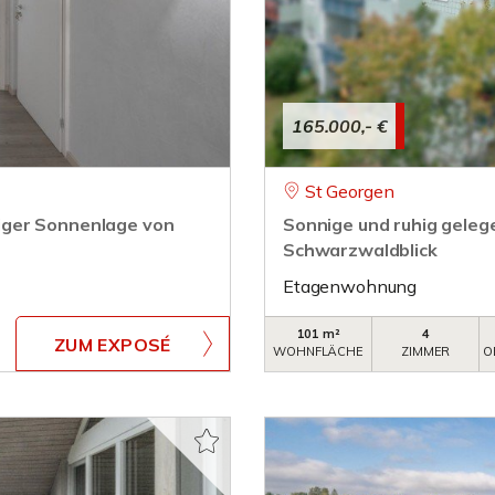
165.000,- €
St Georgen
iger Sonnenlage von
Sonnige und ruhig gele
Schwarzwaldblick
Etagenwohnung
101 m²
4
ZUM EXPOSÉ
WOHNFLÄCHE
ZIMMER
O