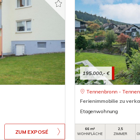
195.000,- €
Tennenbronn - Tenne
Ferienimmobilie zu ver
Etagenwohnung
66 m²
2,5
ZUM EXPOSÉ
WOHNFLÄCHE
ZIMMER
O