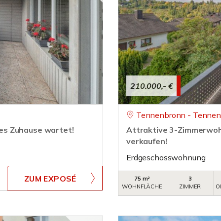
210.000,- €
Tennenbronn - Tenne
es Zuhause wartet!
Attraktive 3-Zimmerwo
verkaufen!
Erdgeschosswohnung
ZUM EXPOSÉ
75 m²
3
WOHNFLÄCHE
ZIMMER
O