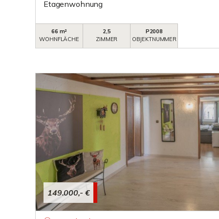
Etagenwohnung
66 m²
2,5
P2008
WOHNFLÄCHE
ZIMMER
OBJEKTNUMMER
149.000,- €