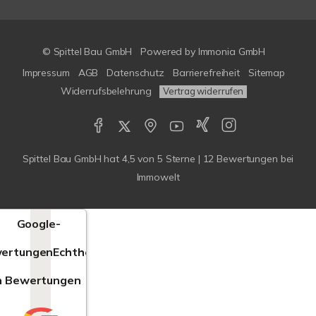
© Spittel Bau GmbH
Powered by
Immonia GmbH
Impressum
AGB
Datenschutz
Barrierefreiheit
Sitemap
Widerrufsbelehrung
Vertrag widerrufen
Spittel Bau GmbH
hat
4,5
von
5
Sterne |
12
Bewertungen bei
Immowelt
Google-
ertungen
Echtheit
n Bewertungen