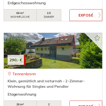
Erdgeschosswohnung
66 m²
2,5
WOHNFLÄCHE
ZIMMER
290,- €
Tennenbronn
Klein, gemütlich und naturnah - 2-Zimmer-
Wohnung für Singles und Pendler
Etagenwohnung
26 m²
2