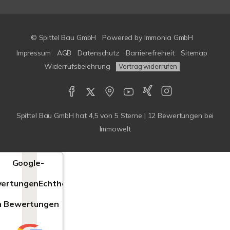
© Spittel Bau GmbH
Powered by
Immonia GmbH
Impressum
AGB
Datenschutz
Barrierefreiheit
Sitemap
Widerrufsbelehrung
Vertrag widerrufen
Spittel Bau GmbH
hat
4,5
von
5
Sterne |
12
Bewertungen bei
Immowelt
Google-
ertungen
Echtheit
n Bewertungen