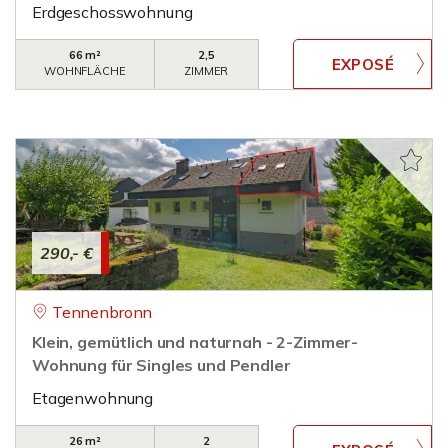
Erdgeschosswohnung
66 m²
2,5
WOHNFLÄCHE
ZIMMER
290,- €
Tennenbronn
Klein, gemütlich und naturnah - 2-Zimmer-
Wohnung für Singles und Pendler
Etagenwohnung
26 m²
2