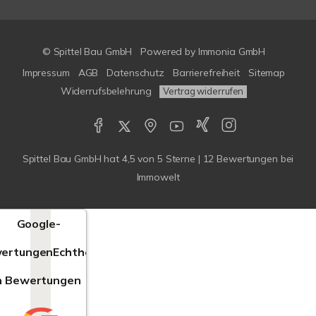
© Spittel Bau GmbH
Powered by
Immonia GmbH
Impressum
AGB
Datenschutz
Barrierefreiheit
Sitemap
Widerrufsbelehrung
Vertrag widerrufen
Spittel Bau GmbH
hat
4,5
von
5
Sterne |
12
Bewertungen bei
Immowelt
Google-
ertungen
Echtheit
n Bewertungen