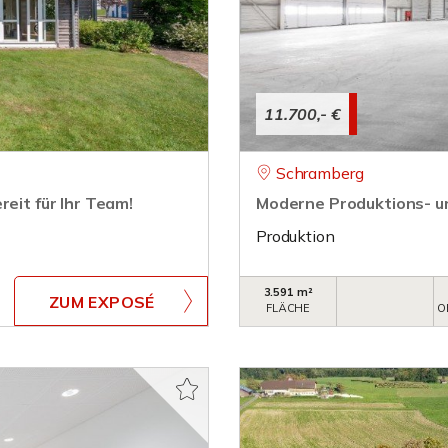
11.700,- €
Schramberg
reit für Ihr Team!
Moderne Produktions- u
Produktion
3.591 m²
ZUM EXPOSÉ
FLÄCHE
O