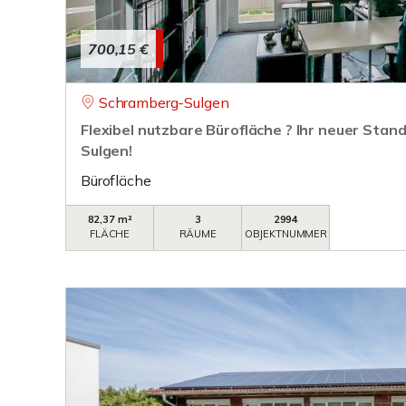
700,15 €
Schramberg-Sulgen
Flexibel nutzbare Bürofläche ? Ihr neuer Stan
Sulgen!
Bürofläche
82,37 m²
3
2994
FLÄCHE
RÄUME
OBJEKTNUMMER