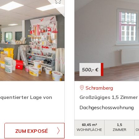
500,- €
Schramberg
equentierter Lage von
Großzügiges 1,5 Zimmer
Dachgeschosswohnung
60,45 m²
1,5
WOHNFLÄCHE
ZIMMER
O
ZUM EXPOSÉ