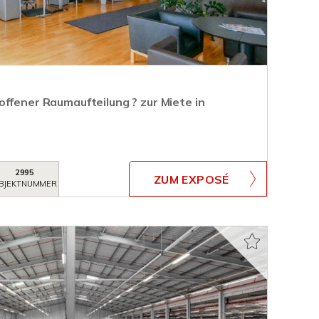
ffener Raumaufteilung ? zur Miete in
2995
ZUM EXPOSÉ
BJEKTNUMMER