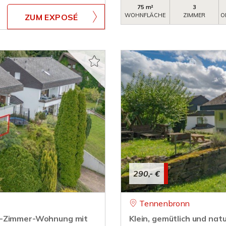
75 m²
3
WOHNFLÄCHE
ZIMMER
O
ZUM EXPOSÉ
290,- €
Tennenbronn
,5-Zimmer-Wohnung mit
Klein, gemütlich und na