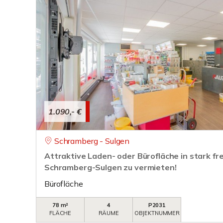
1.090,- €
Schramberg - Sulgen
Attraktive Laden- oder Bürofläche in stark fr
Schramberg-Sulgen zu vermieten!
Bürofläche
78 m²
4
P2031
FLÄCHE
RÄUME
OBJEKTNUMMER