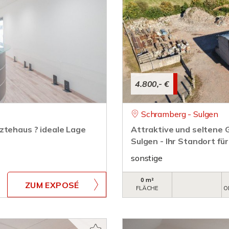
4.800,- €
Schramberg - Sulgen
ztehaus ? ideale Lage
Attraktive und seltene 
Sulgen - Ihr Standort f
sonstige
0 m²
ZUM EXPOSÉ
FLÄCHE
O