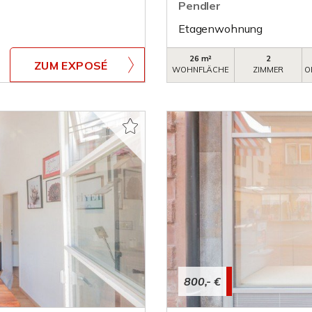
Pendler
Etagenwohnung
26 m²
2
ZUM EXPOSÉ
WOHNFLÄCHE
ZIMMER
O
800,- €