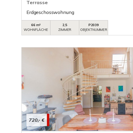
Terrasse
Erdgeschosswohnung
66 m²
2,5
P2039
WOHNFLÄCHE
ZIMMER
OBJEKTNUMMER
720,- €