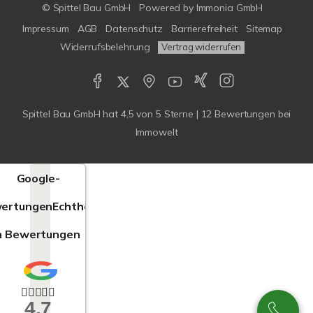
© Spittel Bau GmbH
Powered by
Immonia GmbH
Impressum
AGB
Datenschutz
Barrierefreiheit
Sitemap
Widerrufsbelehrung
Vertrag widerrufen
Spittel Bau GmbH
hat
4,5
von
5
Sterne |
12
Bewertungen bei
Immowelt
Google-
ertungen
Echtheit
n Bewertungen
4,7