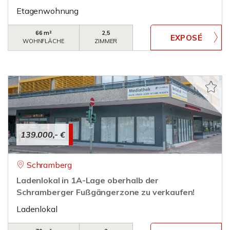
Etagenwohnung
66 m²
2,5
WOHNFLÄCHE
ZIMMER
139.000,- €
Schramberg
Ladenlokal in 1A-Lage oberhalb der
Schramberger Fußgängerzone zu verkaufen!
Ladenlokal