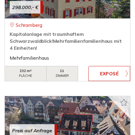
298.000,- €
Schramberg
Kapitalanlage mit traumhaftem
Schwarzwaldblick!Mehrfamilienfamilienhaus mit
4 Einheiten!
Mehrfamilienhaus
232 m²
11
FLÄCHE
ZIMMER
Preis auf Anfrage