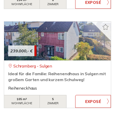
224 m²
8
WOHNFLÄCHE
ZIMMER
239.000,- €
Schramberg - Sulgen
Ideal für die Familie: Reihenendhaus in Sulgen mit
großem Garten und kurzem Schulweg!
Reiheneckhaus
105 m²
5
WOHNFLÄCHE
ZIMMER