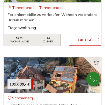
Tennenbronn - Tennenbronn
Ferienimmobilie zu verkaufen!Wohnen wo andere
Urlaub machen!
Etagenwohnung
66 m²
2,5
WOHNFLÄCHE
ZIMMER
139.000,- €
Schramberg