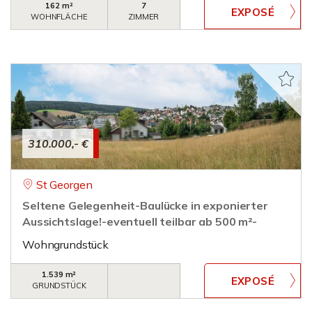
162 m²
7
WOHNFLÄCHE
ZIMMER
310.000,- €
St Georgen
Seltene Gelegenheit-Baulücke in exponierter
Aussichtslage!-eventuell teilbar ab 500 m²-
Wohngrundstück
1.539 m²
GRUNDSTÜCK