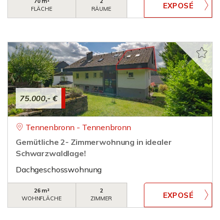
70 m²
2
FLÄCHE
RÄUME
75.000,- €
Tennenbronn - Tennenbronn
Gemütliche 2- Zimmerwohnung in idealer
Schwarzwaldlage!
Dachgeschosswohnung
26 m²
2
WOHNFLÄCHE
ZIMMER