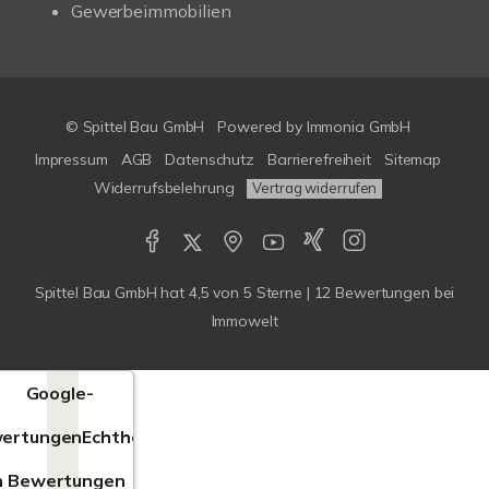
Gewerbeimmobilien
© Spittel Bau GmbH
Powered by
Immonia GmbH
Impressum
AGB
Datenschutz
Barrierefreiheit
Sitemap
Widerrufsbelehrung
Vertrag widerrufen
Spittel Bau GmbH
hat
4,5
von
5
Sterne |
12
Bewertungen bei
Immowelt
Google-
ertungen
Echtheit
n Bewertungen