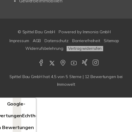
Gewerbeimmobilien
© Spittel Bau GmbH
Powered by
Immonia GmbH
Impressum
AGB
Datenschutz
Barrierefreiheit
Sitemap
Widerrufsbelehrung
Vertrag widerrufen
Spittel Bau GmbH
hat
4,5
von
5
Sterne |
12
Bewertungen bei
Immowelt
Google-
ertungen
Echtheit
n Bewertungen