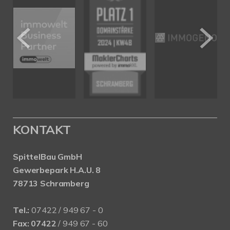
KONTAKT
SpittelBau GmbH
Gewerbepark H.A.U. 8
78713 Schramberg
Tel.:
07422 / 949 67 - 0
Fax:
07422
/ 949 67 - 60