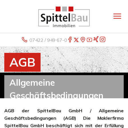
07422 / 949 67-0
AGB
Allgemeine
Geschäftsbedingungen
der Spittel Bau GmbH
AGB der SpittelBau GmbH / Allgemeine
Geschäftsbedingungen (AGB) Die Maklerfirma
SpittelBau GmbH beschäftigt sich mit der Erfüllung