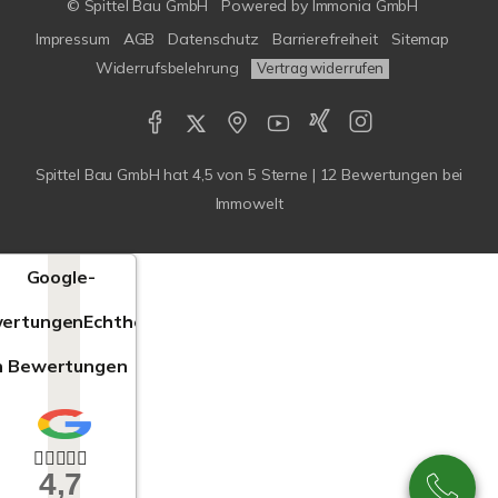
© Spittel Bau GmbH
Powered by
Immonia GmbH
Impressum
AGB
Datenschutz
Barrierefreiheit
Sitemap
Widerrufsbelehrung
Vertrag widerrufen
Spittel Bau GmbH
hat
4,5
von
5
Sterne |
12
Bewertungen bei
Immowelt
Google-
ertungen
Echtheit
n Bewertungen
4,7