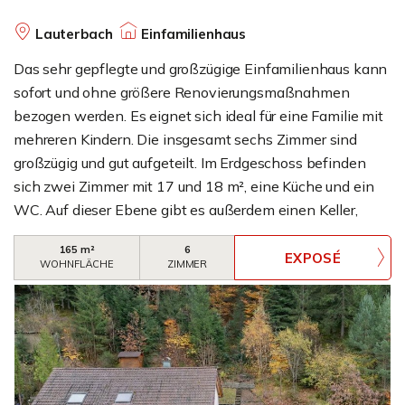
Lauterbach
Einfamilienhaus
Das sehr gepflegte und großzügige Einfamilienhaus kann
sofort und ohne größere Renovierungsmaßnahmen
bezogen werden. Es eignet sich ideal für eine Familie mit
mehreren Kindern. Die insgesamt sechs Zimmer sind
großzügig und gut aufgeteilt. Im Erdgeschoss befinden
sich zwei Zimmer mit 17 und 18 m², eine Küche und ein
WC. Auf dieser Ebene gibt es außerdem einen Keller,
einen Heizkeller und eine Waschküche. Im ersten
165 m²
6
Obergeschoss befinden sich ein sehr großes
WOHNFLÄCHE
ZIMMER
Wohnzimmer (29 m²) mit Zugang zum Sonnenbalkon,
eine Küche mit Einbauküche und allen elektrischen
Geräten sowie ein Zugang zur Terrasse. Ein weiteres
Zimmer (für Kinder, Gäste, als Büro etc.), das
Elternschlafzimmer, ein schönes Badezimmer mit Wanne,
Dusche, WC und Waschbecken, eine Diele und ein