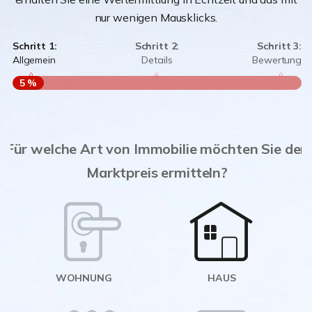
nur wenigen Mausklicks.
Schritt 1:
Schritt 2:
Schritt 3:
Allgemein
Details
Bewertung
5 %
S
A
Für welche Art von Immobilie möchten Sie den
Marktpreis ermitteln?
W
<
WOHNUNG
HAUS
g