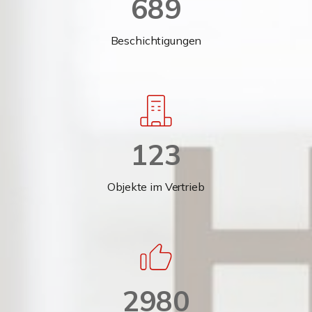
689
Beschichtigungen
123
Objekte im Vertrieb
2980