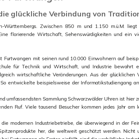
ie glückliche Verbindung von Traditi
-Württembergs. Zwischen 850 m und 1.150 m.ü.M. liegt si
ine florierende Wirtschaft, Sehenswürdigkeiten und ein vie
st Furtwangen mit seinen rund 10.000 Einwohnern auf beispi
hule für Technik und Wirtschaft, und Industrie bewahrt e
folgreich wirtschaftliche Veränderungen. Aus der glückliche
 So entwickelte beispielsweise der Informatikstudiengang an
nd umfassendsten Sammlung Schwarzwälder Uhren ist hier zu
genden Ruf. Viele tausend Besucher kommen jedes Jahr am 
ie modernen Industriebetriebe, die überwiegend in der Fein
itzenprodukte her, die weltweit geschätzt werden. Nicht um