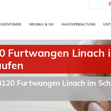
EIGENTÜMER
NEUBAU & GU
HAUSVERWALTUNG
UNT
20 Furtwangen Linach
aufen
 78120 Furtwangen Linach im S