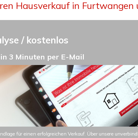
hren Hausverkauf in Furtwangen 
yse / kostenlos
n 3 Minuten per E-Mail
undlage für einen erfolgreichen Verkauf. Über unsere unverbin