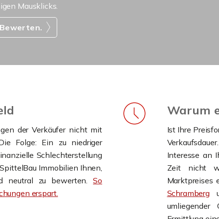
nigen Mausklicks.
 Bewerten.
eld
Warum ei
ngen der Verkäufer nicht mit
Ist Ihre Preisf
ie Folge: Ein zu niedriger
Verkaufsdauer.
nanzielle Schlechterstellung
Interesse an I
t SpittelBau Immobilien Ihnen,
Zeit nicht w
und neutral zu bewerten.
So
Marktpreises 
hungen erspart.
Schramberg
u
umliegender
Ermittlung ein