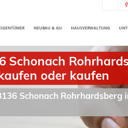
EIGENTÜMER
NEUBAU & GU
HAUSVERWALTUNG
UNT
36 Schonach Rohrhard
kaufen oder kaufen
 78136 Schonach Rohrhardsberg