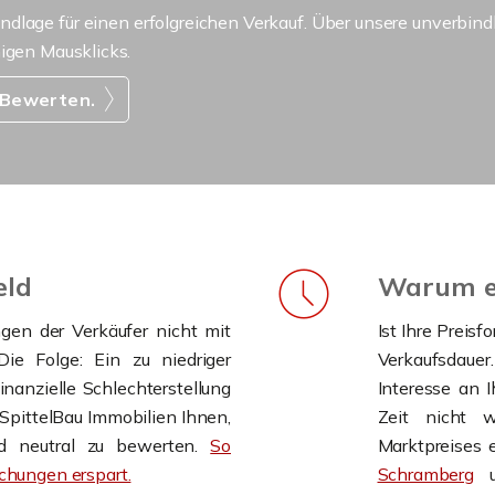
undlage für einen erfolgreichen Verkauf. Über unsere unverbin
nigen Mausklicks.
 Bewerten.
eld
Warum ei
ngen der Verkäufer nicht mit
Ist Ihre Preisf
ie Folge: Ein zu niedriger
Verkaufsdauer.
nanzielle Schlechterstellung
Interesse an I
t SpittelBau Immobilien Ihnen,
Zeit nicht w
und neutral zu bewerten.
So
Marktpreises 
hungen erspart.
Schramberg
u