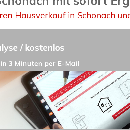
Schonach mit sofort Er
hren Hausverkauf in Schonach un
yse / kostenlos
n 3 Minuten per E-Mail