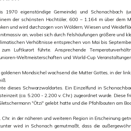
bis 1970 eigenständige Gemeinde) und Schonachbach (unt
inem der schönsten Hochtäler, 600 – 1.164 m über dem Me
en und wird durchzogen von Wäldern, Wiesen und Weidefläc
itmassiv an, wobei sich durch Felshäufungen größere und kle
oklimatischen Verhältnisse entsprechen von Mai bis Septem
s zum Luftkurort führte. Ansprechende Temperaturverh
 Junioren-Weltmeisterschaften und World-Cup Veranstaltung
 goldenen Mondsichel wachsend die Mutter Gottes, in der link
iß.
ichte dieses Schwarzwaldortes. Ein Einzelfund in Schonach
ngsteinzeit (ca. 5.200 - 2.200 v. Chr.) zugeordnet wurde. Dies
Gletschermann "Ötzi" gelebt hatte und die Pfahlbauten am Bo
v. Chr. in der näheren und weiteren Region in Erscheinung get
unter wird in Schonach gemutmaßt, dass die außergewöhnli