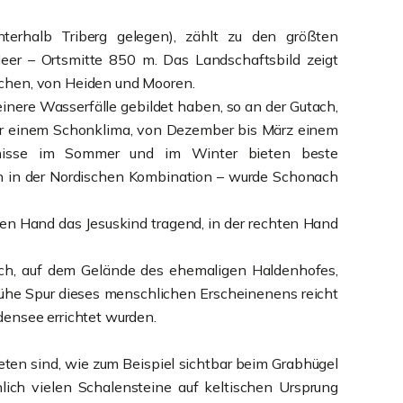
erhalb Triberg gelegen), zählt zu den größten
er – Ortsmitte 850 m. Das Landschaftsbild zeigt
hen, von Heiden und Mooren.
inere Wasserfälle gebildet haben, so an der Gutach,
ber einem Schonklima, von Dezember bis März einem
ältnisse im Sommer und im Winter bieten beste
en in der Nordischen Kombination – wurde Schonach
en Hand das Jesuskind tragend, in der rechten Hand
bach, auf dem Gelände des ehemaligen Haldenhofes,
e frühe Spur dieses menschlichen Erscheinenens reicht
densee errichtet wurden.
reten sind, wie zum Beispiel sichtbar beim Grabhügel
ch vielen Schalensteine auf keltischen Ursprung