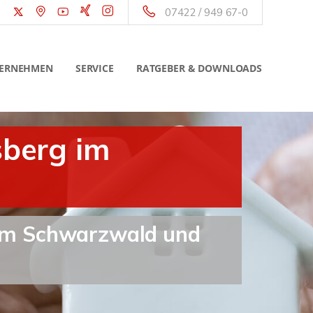
07422 / 949 67-0
ERNEHMEN
SERVICE
RATGEBER & DOWNLOADS
sberg im
 im Schwarzwald und