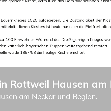
eine gotische Kirche, vermutlich das Dominikanerinnen-Klost
Bauernkrieges 1525 aufgegeben. Die Zuständigkeit der Klost
ittelalterlichen Klosters ist heute nur noch die Pietà erhalten
ls ca. 100 Einwohner. Während des Dreißigjährigen Krieges w
 den kaiserlich-bayerischen Truppen weitestgehend zerstört.
pelle wurde 1857/58 die heutige Kirche errichtet.
n Rottweil Hausen am 
ausen am Neckar und Region.