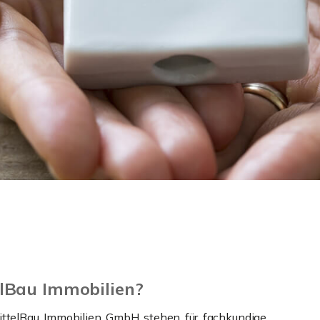
lBau Immobilien?
pittelBau Immobilien GmbH stehen für fachkundige,