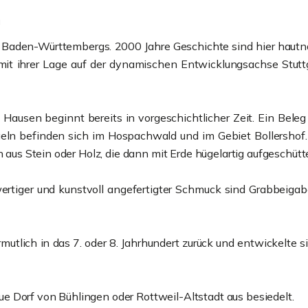
n
t Baden-Württembergs. 2000 Jahre Geschichte sind hier hautn
 mit ihrer Lage auf der dynamischen Entwicklungsachse Stutt
ausen beginnt bereits in vorgeschichtlicher Zeit. Ein Beleg h
ln befinden sich im Hospachwald und im Gebiet Bollershof. D
n aus Stein oder Holz, die dann mit Erde hügelartig aufgeschüt
tiger und kunstvoll angefertigter Schmuck sind Grabbeigaben
utlich in das 7. oder 8. Jahrhundert zurück und entwickelte 
 Dorf von Bühlingen oder Rottweil-Altstadt aus besiedelt.