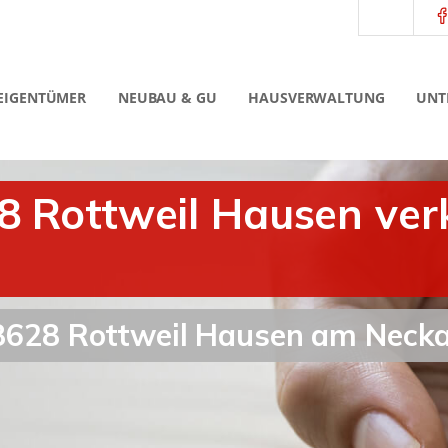
EIGENTÜMER
NEUBAU & GU
HAUSVERWALTUNG
UNT
28 Rottweil Hausen ver
 78628 Rottweil Hausen am Nec