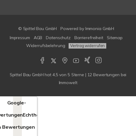
© Spittel Bau GmbH
Powered by
Immonia GmbH
Impressum
AGB
Datenschutz
Barrierefreiheit
Sitemap
Widerrufsbelehrung
Vertrag widerrufen
Spittel Bau GmbH
hat
4,5
von
5
Sterne |
12
Bewertungen bei
Immowelt
Google-
ertungen
Echtheit
n Bewertungen