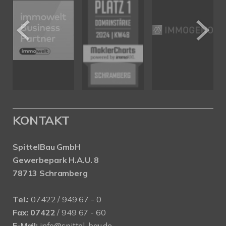
KONTAKT
SpittelBau GmbH
Gewerbepark H.A.U. 8
78713 Schramberg
Tel.:
07422 / 949 67 - 0
Fax:
07422
/ 949 67 - 60
E-Mail:
info@spittel-bau.de