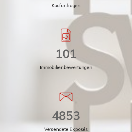
Kaufanfragen
101
Immobilienbewertungen
4853
Versendete Exposés