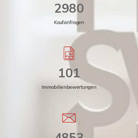
2980
Kaufanfragen
101
Immobilienbewertungen
4853