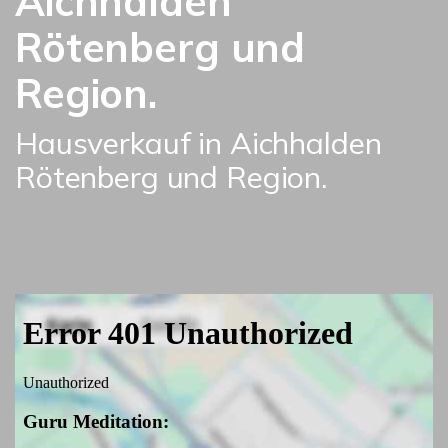
Aichhalden
Rötenberg und
Region.
Hausverkauf in Aichhalden
Rötenberg und Region.