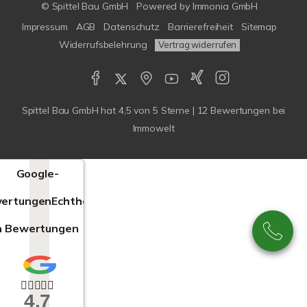
© Spittel Bau GmbH
Powered by
Immonia GmbH
Impressum
AGB
Datenschutz
Barrierefreiheit
Sitemap
Widerrufsbelehrung
Vertrag widerrufen
Spittel Bau GmbH
hat
4,5
von
5
Sterne |
12
Bewertungen bei
Immowelt
Google-
ertungen
Echtheit
n Bewertungen
4,7