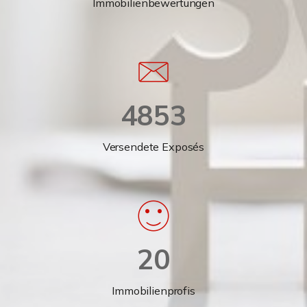
Immobilienbewertungen
4853
Versendete Exposés
20
Immobilienprofis