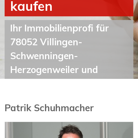
kaufen
Ihr Immobilienprofi für
78052 Villingen-
Schwenningen-
Herzogenweiler und
Umgebung
Patrik Schuhmacher