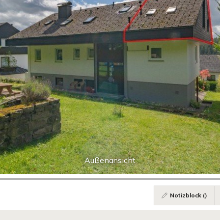
Außenansicht
Notizblock (
)