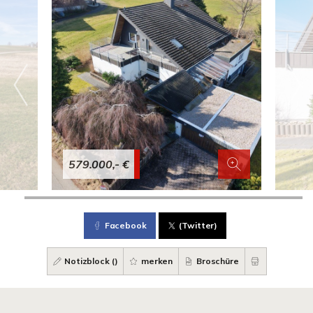
579.000,- €
Facebook
(Twitter)
Notizblock (
)
merken
Broschüre