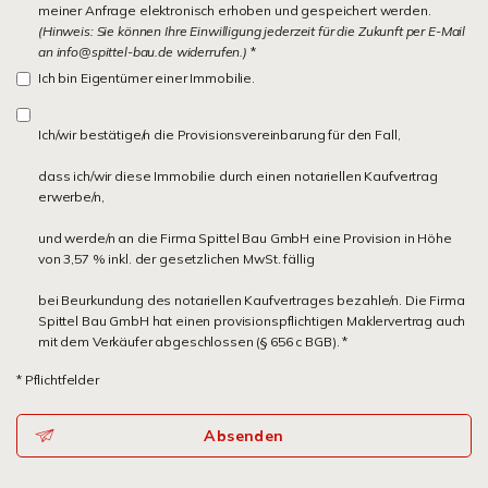
meiner Anfrage elektronisch erhoben und gespeichert werden.
(Hinweis: Sie können Ihre Einwilligung jederzeit für die Zukunft per E-Mail
an info@spittel-bau.de widerrufen.)
*
Ich bin Eigentümer einer Immobilie.
Ich/wir bestätige/n die Provisionsvereinbarung für den Fall,
dass ich/wir diese Immobilie durch einen notariellen Kaufvertrag
erwerbe/n,
und werde/n an die Firma Spittel Bau GmbH eine Provision in Höhe
von 3,57 % inkl. der gesetzlichen MwSt. fällig
bei Beurkundung des notariellen Kaufvertrages bezahle/n. Die Firma
Spittel Bau GmbH hat einen provisionspflichtigen Maklervertrag auch
mit dem Verkäufer abgeschlossen (§ 656 c BGB). *
* Pflichtfelder
Absenden