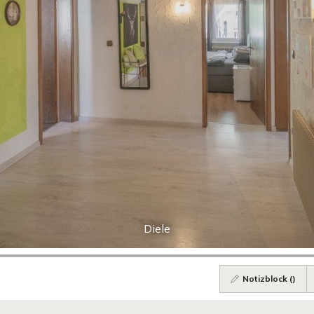
Diele
Notizblock (
)