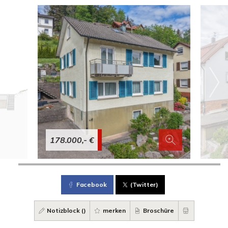
178.000,- €
Facebook
(Twitter)
Notizblock (
)
merken
Broschüre