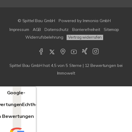
© Spittel Bau GmbH
Powered by
Immonia GmbH
Impressum
AGB
Datenschutz
Barrierefreiheit
Sitemap
Widerrufsbelehrung
Vertrag widerrufen
Spittel Bau GmbH
hat
4,5
von
5
Sterne |
12
Bewertungen bei
Immowelt
Google-
ertungen
Echtheit
n Bewertungen