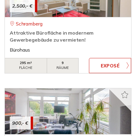
2.500,- €
Schramberg
Attraktive Bürofläche in modernem
Gewerbegebäude zu vermieten!
Bürohaus
295 m²
9
FLÄCHE
RÄUME
900,- €