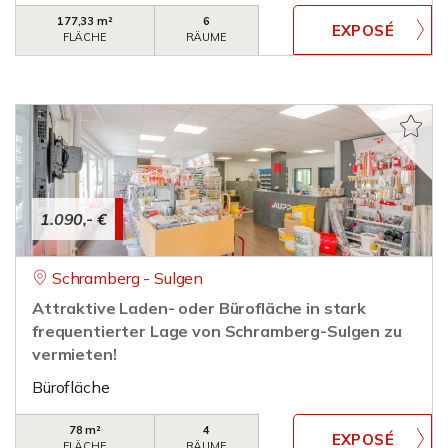
177,33 m²
6
FLÄCHE
RÄUME
1.090,- €
Schramberg - Sulgen
Attraktive Laden- oder Bürofläche in stark
frequentierter Lage von Schramberg-Sulgen zu
vermieten!
Bürofläche
78 m²
4
FLÄCHE
RÄUME