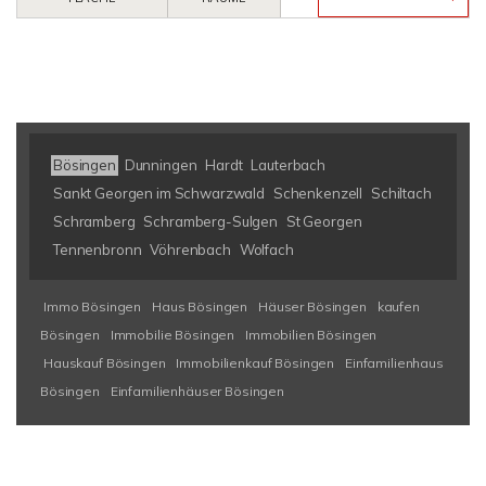
Bösingen
Dunningen
Hardt
Lauterbach
Sankt Georgen im Schwarzwald
Schenkenzell
Schiltach
Schramberg
Schramberg-Sulgen
St Georgen
Tennenbronn
Vöhrenbach
Wolfach
Immo Bösingen
Haus Bösingen
Häuser Bösingen
kaufen
Bösingen
Immobilie Bösingen
Immobilien Bösingen
Hauskauf Bösingen
Immobilienkauf Bösingen
Einfamilienhaus
Bösingen
Einfamilienhäuser Bösingen