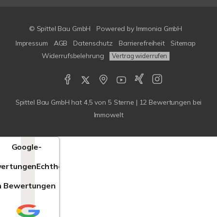
© Spittel Bau GmbH
Powered by
Immonia GmbH
Impressum
AGB
Datenschutz
Barrierefreiheit
Sitemap
Widerrufsbelehrung
Vertrag widerrufen
Spittel Bau GmbH
hat
4,5
von
5
Sterne |
12
Bewertungen bei
Immowelt
Google-
ertungen
Echtheit
n Bewertungen