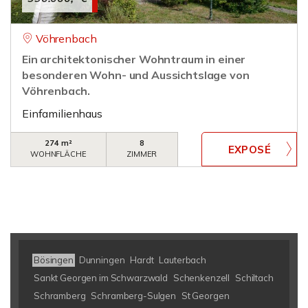
Vöhrenbach
Ein architektonischer Wohntraum in einer
besonderen Wohn- und Aussichtslage von
Vöhrenbach.
Einfamilienhaus
274 m²
8
WOHNFLÄCHE
ZIMMER
Bösingen
Dunningen
Hardt
Lauterbach
Sankt Georgen im Schwarzwald
Schenkenzell
Schiltach
Schramberg
Schramberg-Sulgen
St Georgen