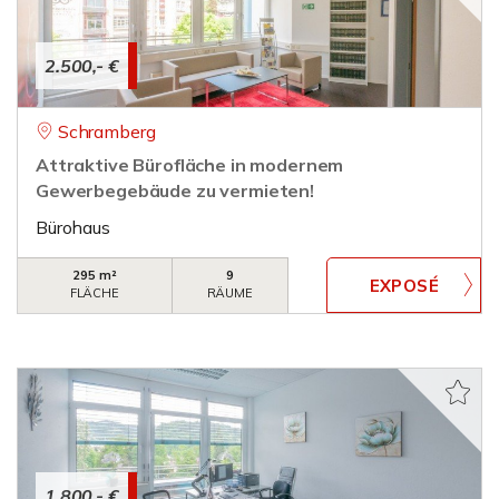
2.500,- €
Schramberg
Attraktive Bürofläche in modernem
Gewerbegebäude zu vermieten!
Bürohaus
295 m²
9
FLÄCHE
RÄUME
1.800,- €