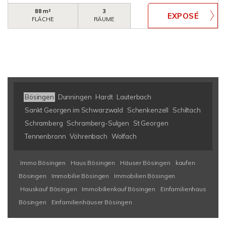
88 m²
3
FLÄCHE
RÄUME
Bösingen
Dunningen
Hardt
Lauterbach
Sankt Georgen im Schwarzwald
Schenkenzell
Schiltach
Schramberg
Schramberg-Sulgen
St Georgen
Tennenbronn
Vöhrenbach
Wolfach
Immo Bösingen
Haus Bösingen
Häuser Bösingen
kaufen
Bösingen
Immobilie Bösingen
Immobilien Bösingen
Hauskauf Bösingen
Immobilienkauf Bösingen
Einfamilienhaus
Bösingen
Einfamilienhäuser Bösingen