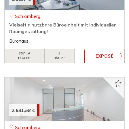
Schramberg
Vielseitig nutzbare Büroeinheit mit individueller
Raumgestaltung!
Bürohaus
207 m²
6
FLÄCHE
RÄUME
2.631,58 €
Schramberg