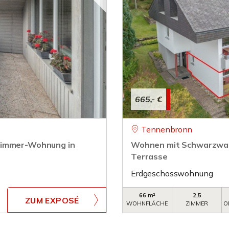
665,- €
Tennenbronn
-Zimmer-Wohnung in
Wohnen mit Schwarzwald
Terrasse
Erdgeschosswohnung
66 m²
2,5
ZUM EXPOSÉ
WOHNFLÄCHE
ZIMMER
O