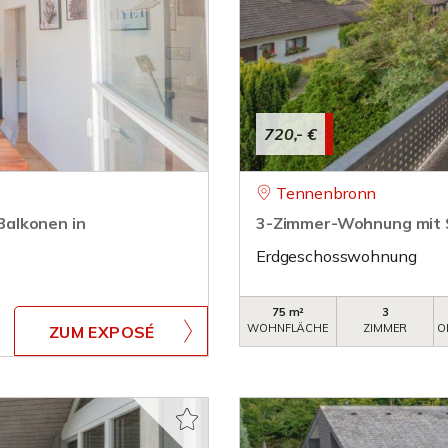
720,- €
Tennenbronn
Balkonen in
3-Zimmer-Wohnung mit Sü
Erdgeschosswohnung
75 m²
3
WOHNFLÄCHE
ZIMMER
O
ZUM EXPOSÉ