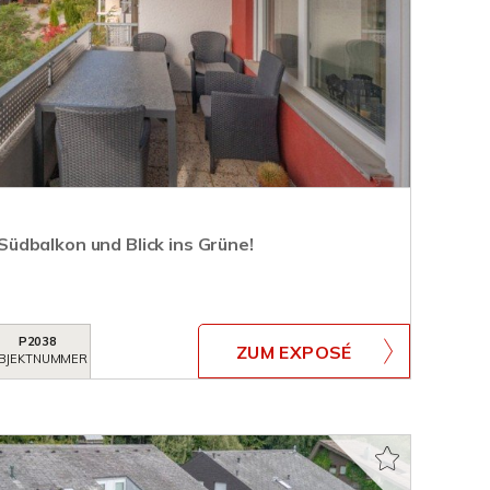
dbalkon und Blick ins Grüne!
P2038
ZUM EXPOSÉ
BJEKTNUMMER