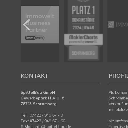
KONTAKT
PROFI
SpittelBau GmbH
Als kompe
Gewerbepark H.A.U. 8
Schramb
78713 Schramberg
Verkauf un
Immobilie z
Tel.:
07422 / 949 67 - 0
Fax:
07422
/ 949 67 - 60
Mit umfas
E-Mail:
info@spittel-bau.de
Expertise 