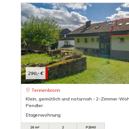
290,- €
Tennenbronn
Klein, gemütlich und naturnah - 2-Zimmer-Woh
Pendler
Etagenwohnung
26 m²
2
P2040