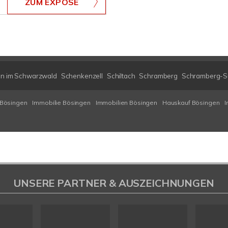
ZUM EXPOSÉ
en im Schwarzwald
Schenkenzell
Schiltach
Schramberg
Schramberg-S
 Bösingen
Immobilie Bösingen
Immobilien Bösingen
Hauskauf Bösingen
I
UNSERE PARTNER & AUSZEICHNUNGEN