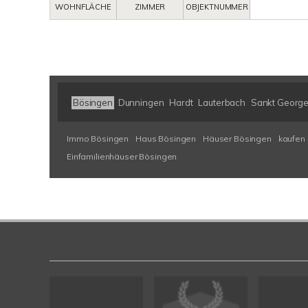
WOHNFLÄCHE
ZIMMER
OBJEKTNUMMER
Bösingen
Dunningen
Hardt
Lauterbach
Sankt Georg
Immo Bösingen
Haus Bösingen
Häuser Bösingen
kaufen
Einfamilienhäuser Bösingen