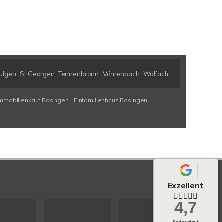
ulgen
St Georgen
Tennenbronn
Vöhrenbach
Wolfach
mmobilienkauf Bösingen
Einfamilienhaus Bösingen
Exzellent
4,7
Basierend auf