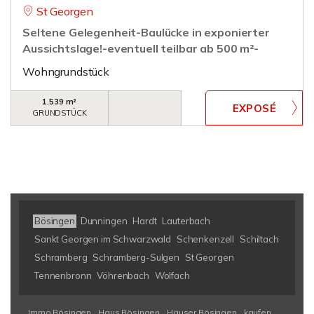
St Georgen
Seltene Gelegenheit-Baulücke in exponierter
Aussichtslage!-eventuell teilbar ab 500 m²-
Wohngrundstück
1.539 m²
GRUNDSTÜCK
Bösingen
Dunningen
Hardt
Lauterbach
Sankt Georgen im Schwarzwald
Schenkenzell
Schiltach
Schramberg
Schramberg-Sulgen
St Georgen
Tennenbronn
Vöhrenbach
Wolfach
Immo Bösingen
Haus Bösingen
Häuser Bösingen
kaufen