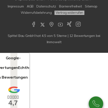
Impressum
AGB
Datenschutz
Barrierefreiheit
Sitemap
Widerrufsbelehrung
Vertrag widerrufen
Spittel Bau GmbH
hat
4,5
von
5
Sterne |
12
Bewertungen bei
Immowelt
Google-
ertungen
Echtheit
n Bewertungen
4,7