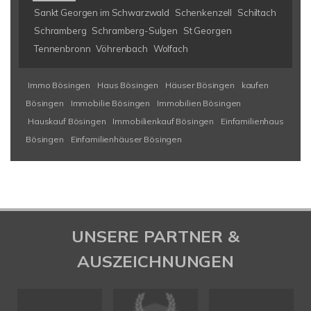
Sankt Georgen im Schwarzwald
Schenkenzell
Schiltach
Schramberg
Schramberg-Sulgen
St Georgen
Tennenbronn
Vöhrenbach
Wolfach
Immo Bösingen
Haus Bösingen
Häuser Bösingen
kaufen
Bösingen
Immobilie Bösingen
Immobilien Bösingen
Hauskauf Bösingen
Immobilienkauf Bösingen
Einfamilienhaus
Bösingen
Einfamilienhäuser Bösingen
UNSERE PARTNER &
AUSZEICHNUNGEN