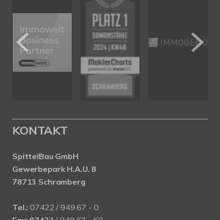
KONTAKT
SpittelBau GmbH
Gewerbepark H.A.U. 8
78713 Schramberg
Tel.:
07422 / 949 67 - 0
Fax:
07422
/ 949 67 - 60