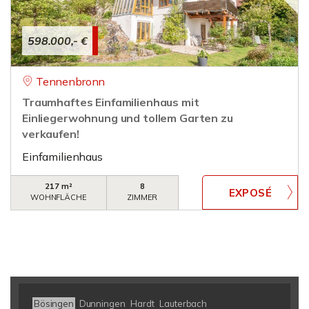
598.000,- €
Tennenbronn
Traumhaftes Einfamilienhaus mit
Einliegerwohnung und tollem Garten zu
verkaufen!
Einfamilienhaus
217 m²
8
WOHNFLÄCHE
ZIMMER
Bösingen
Dunningen
Hardt
Lauterbach