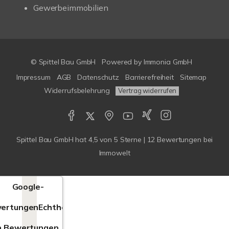
Gewerbeimmobilien
© Spittel Bau GmbH
Powered by
Immonia GmbH
Impressum
AGB
Datenschutz
Barrierefreiheit
Sitemap
Widerrufsbelehrung
Vertrag widerrufen
Spittel Bau GmbH
hat
4,5
von
5
Sterne |
12
Bewertungen bei
Immowelt
Google-
ertungen
Echtheit
n Bewertungen